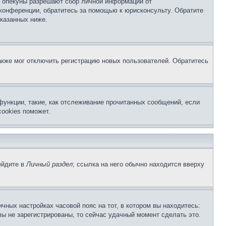
о опекуны разрешают сбор личной информации от
 конференции, обратитесь за помощью к юрисконсульту. Обратите
указанных ниже.
акже мог отключить регистрацию новых пользователей. Обратитесь
функции, такие, как отслеживание прочитанных сообщений, если
ookies поможет.
ейдите в
Личный раздел
; ссылка на него обычно находится вверху
чных настройках часовой пояс на тот, в котором вы находитесь:
 вы не зарегистрированы, то сейчас удачный момент сделать это.