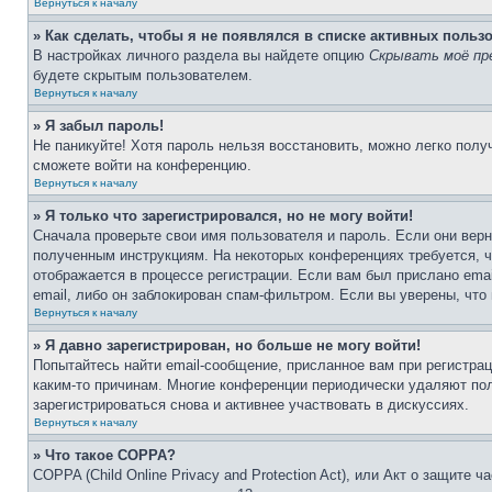
Вернуться к началу
» Как сделать, чтобы я не появлялся в списке активных польз
В настройках личного раздела вы найдете опцию
Скрывать моё пр
будете скрытым пользователем.
Вернуться к началу
» Я забыл пароль!
Не паникуйте! Хотя пароль нельзя восстановить, можно легко пол
сможете войти на конференцию.
Вернуться к началу
» Я только что зарегистрировался, но не могу войти!
Сначала проверьте свои имя пользователя и пароль. Если они верн
полученным инструкциям. На некоторых конференциях требуется, 
отображается в процессе регистрации. Если вам был прислано ema
email, либо он заблокирован спам-фильтром. Если вы уверены, что
Вернуться к началу
» Я давно зарегистрирован, но больше не могу войти!
Попытайтесь найти email-сообщение, присланное вам при регистрац
каким-то причинам. Многие конференции периодически удаляют по
зарегистрироваться снова и активнее участвовать в дискуссиях.
Вернуться к началу
» Что такое COPPA?
COPPA (Child Online Privacy and Protection Act), или Акт о защите