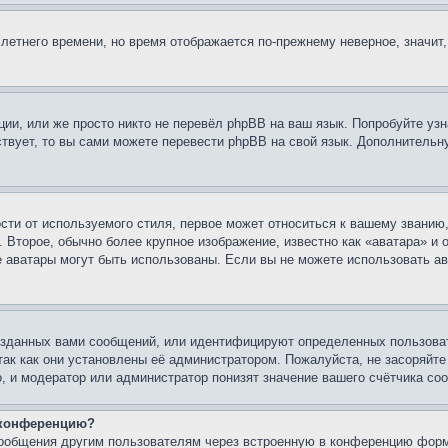
 летнего времени, но время отображается по-прежнему неверное, значит
ии, или же просто никто не перевёл phpBB на ваш язык. Попробуйте узн
ествует, то вы сами можете перевести phpBB на свой язык. Дополнител
ти от используемого стиля, первое может относиться к вашему званию, 
 Второе, обычно более крупное изображение, известно как «аватара» и
кие аватары могут быть использованы. Если вы не можете использовать
зданных вами сообщений, или идентифицируют определенных пользоват
так как они установлены её администратором. Пожалуйста, не засоряйт
, и модератор или администратор понизят значение вашего счётчика со
а конференцию?
сообщения другим пользователям через встроенную в конференцию форм