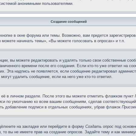
 системой анонимными пользователями.
Создание сообщений
кнопке в окне форума или темы. Возможно, вам придется зарегистриров
 можете начинать темы», «Вы можете голосовать в опросах» и т.п.
ции, вы можете редактировать и удалять только свои собственные сооб
ниченного времени после его создания. Если кто-то уже ответил на со
них. Эта надпись не появляется, если сообщение редактировал админист
 могут удалить сообщение, если на него уже кто-то ответил.
 её в личном разделе. После этого вы можете отметить флажком пункт
писи по умолчанию ко всем вашим сообщениям, сделав соответствующий
нить добавление подписи в отдельных сообщениях, убрав флажок
Присое
щёлкните на закладке или перейдите в форму
Создать опрос
под основн
, то вы не имеете прав на создание опросов. Задайте тему и как миним