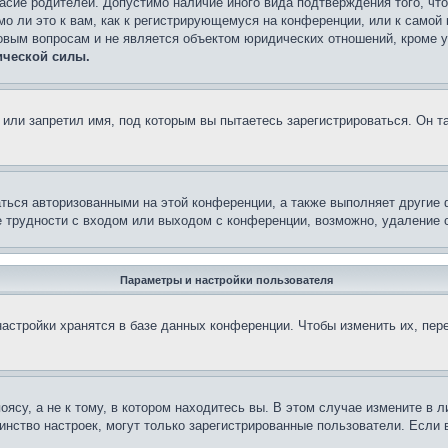
асие родителей. Допустимо наличие иного вида подтверждения того, чт
о ли это к вам, как к регистрирующемуся на конференции, или к самой
овым вопросам и не является объектом юридических отношений, кроме 
ической силы.
или запретил имя, под которым вы пытаетесь зарегистрироваться. Он т
аться авторизованными на этой конференции, а также выполняет другие 
 трудности с входом или выходом с конференции, возможно, удаление c
Параметры и настройки пользователя
астройки хранятся в базе данных конференции. Чтобы изменить их, пер
су, а не к тому, в котором находитесь вы. В этом случае измените в ли
ьшинство настроек, могут только зарегистрированные пользователи. Если