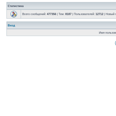
Статистика
Всего сообщений:
477356
| Тем:
8187
| Пользователей:
12712
| Новый 
Вход
Имя пользов