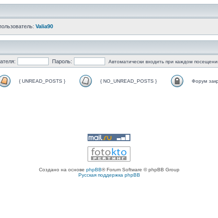
пользователь:
Valia90
ателя:
Пароль:
Автоматически входить при каждом посещени
{ UNREAD_POSTS }
{ NO_UNREAD_POSTS }
Форум зак
Создано на основе
phpBB
® Forum Software © phpBB Group
Русская поддержка phpBB