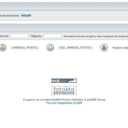
пользователь:
Valia90
ателя:
Пароль:
Автоматически входить при каждом посещени
{ UNREAD_POSTS }
{ NO_UNREAD_POSTS }
Форум зак
Создано на основе
phpBB
® Forum Software © phpBB Group
Русская поддержка phpBB