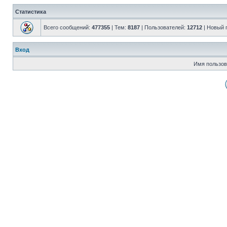
Статистика
Всего сообщений:
477355
| Тем:
8187
| Пользователей:
12712
| Новый 
Вход
Имя пользов