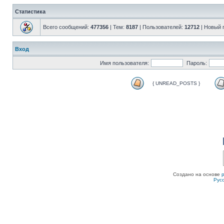
Статистика
Всего сообщений:
477356
| Тем:
8187
| Пользователей:
12712
| Новый 
Вход
Имя пользователя:
Пароль:
{ UNREAD_POSTS }
Создано на основе
Рус