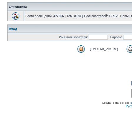
Статистика
Всего сообщений:
477356
| Тем:
8187
| Пользователей:
12712
| Новый 
Вход
Имя пользователя:
Пароль:
{ UNREAD_POSTS }
Создано на основе
Рус