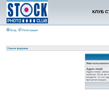
КЛУБ 
Вход
Регистрация
Список форумов
Имя пользовате
Адрес email:
Адрес email, связ
записью. Если вы 
разделе, то это ад
при регистрации.